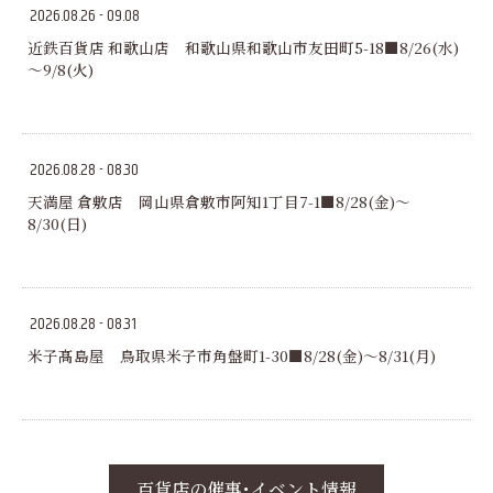
2026.08.26 - 09.08
近鉄百貨店 和歌山店 和歌山県和歌山市友田町5-18■8/26(水)
～9/8(火)
2026.08.28 - 08.30
天満屋 倉敷店 岡山県倉敷市阿知1丁目7-1■8/28(金)～
8/30(日)
2026.08.28 - 08.31
米子髙島屋 鳥取県米子市角盤町1-30■8/28(金)～8/31(月)
百貨店の催事･イベント情報